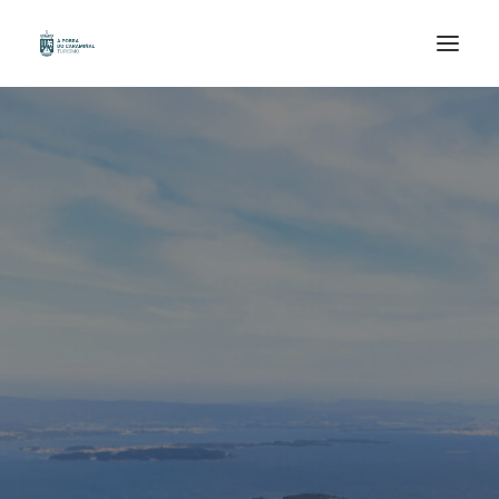
INICIO
ORGANIZA A TÚA VIAXE
COÑECE
PERCORRE
DESFRUTA
EXPERIENCIAS
GAL /
ESP /