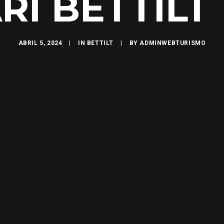
I BETTILT
ABRIL 5, 2024
|
IN
BETTILT
|
BY
ADMINWEBTURISMO