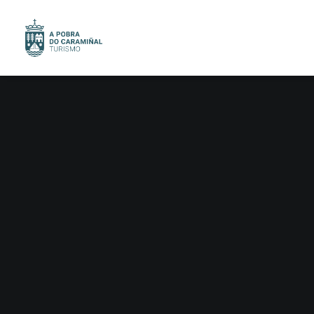
INICIO
ORGANIZA A TÚA VIAXE