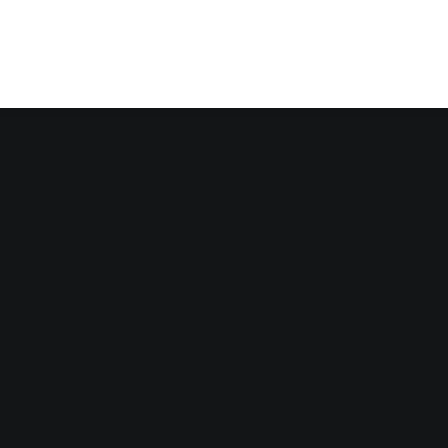
COÑECE
PERCORRE
DESFRUTA
EXPERIENCIAS