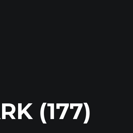
K (177)