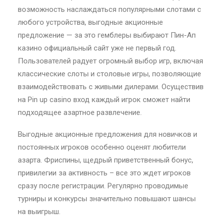
возможность наслаждаться популярными слотами с
любого устройства, выгодные акционные
предложение — за это гемблеры выбирают Пин-Ап
казино официальный сайт уже не первый год.
Пользователей радует огромный выбор игр, включая
классические слоты и столовые игры, позволяющие
взаимодействовать с живыми дилерами. Осуществив
на Pin up casino вход каждый игрок сможет найти
подходящее азартное развлечение.
Выгодные акционные предложения для новичков и
постоянных игроков особенно оценят любители
азарта. Фриспины, щедрый приветственный бонус,
привилегии за активность – все это ждет игроков
сразу после регистрации. Регулярно проводимые
турниры и конкурсы значительно повышают шансы
на выигрыш.