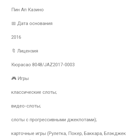
Пин Ап Казино
📅 Дата основания
2016
🔖 Лицензия
Кюрасао 8048/JAZ2017-0003
🎮 Игры
классические слоты;
видео-слоты;
слоты с прогрессивными джекпотами);
карточные игры (Рулетка, Покер, Баккара, Блэкджек