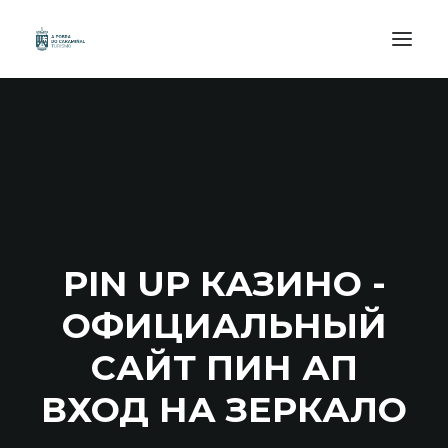
INICIO
ORGANIZA A TÚA VIAXE
COÑECE
PERCORRE
PIN UP КАЗИНО -
DESFRUTA
ОФИЦИАЛЬНЫЙ
EXPERIENCIAS
САЙТ ПИН АП
GAL /
ВХОД НА ЗЕРКАЛО
ESP /