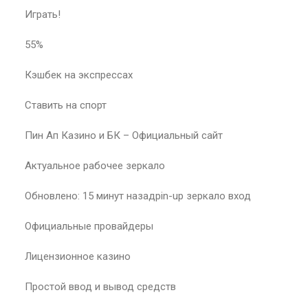
Играть!
55%
Кэшбек на экспрессах
Ставить на спорт
Пин Ап Казино и БК – Официальный сайт
Актуальное рабочее зеркало
Обновлено: 15 минут назадpin-up зеркало вход
Официальные провайдеры
Лицензионное казино
Простой ввод и вывод средств