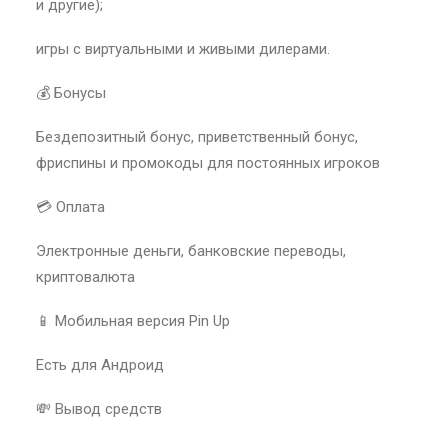
и другие);
игры с виртуальными и живыми дилерами.
💰 Бонусы
Бездепозитный бонус, приветственный бонус,
фриспины и промокоды для постоянных игроков
💳 Оплата
Электронные деньги, банковские переводы,
криптовалюта
📱 Мобильная версия Pin Up
Есть для Андроид
💸 Вывод средств