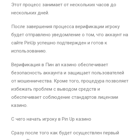
Этот процесс занимает от нескольких часов до
нескольких дней.
После завершения процесса верификации игроку
будет отправлено уведомление о том, что аккаунт на
сайте PinUp успешно подтвержден и готов к
использованию.
Верификация в Пин ап казино обеспечивает
безопасность аккаунта и защищает пользователей
от мошенничества. Кроме того, процедура позволяет
избежать проблем с выводом средств и
обеспечивает соблюдение стандартов лицензии
казино.
С чего начать игроку в Pin Up казино
Сразу после того как будет осуществлен первый