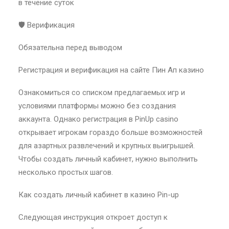
в течение суток
🛡 Верификация
Обязательна перед выводом
Регистрация и верификация на сайте Пин Ап казино
Ознакомиться со списком предлагаемых игр и
условиями платформы можно без создания
аккаунта. Однако регистрация в PinUp casino
открывает игрокам гораздо больше возможностей
для азартных развлечений и крупных выигрышей.
Чтобы создать личный кабинет, нужно выполнить
несколько простых шагов.
Как создать личный кабинет в казино Pin-up
Следующая инструкция откроет доступ к