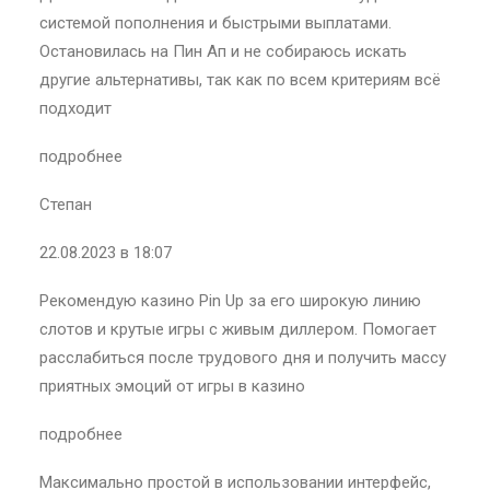
системой пополнения и быстрыми выплатами.
Остановилась на Пин Ап и не собираюсь искать
другие альтернативы, так как по всем критериям всё
подходит
подробнее
Степан
22.08.2023 в 18:07
Рекомендую казино Pin Up за его широкую линию
слотов и крутые игры с живым диллером. Помогает
расслабиться после трудового дня и получить массу
приятных эмоций от игры в казино
подробнее
Максимально простой в использовании интерфейс,