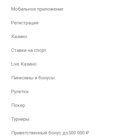
Мобильное приложение
Регистрация
Казино
Ставки на спорт
Live Казино
Пинкоины и бонусы
Рулетка
Покер
Турниры
Приветственный бонус до500 000 ₽