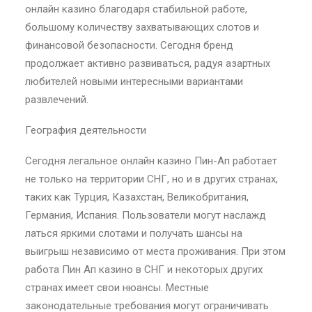
онлайн казино благодаря стабильной работе,
большому количеству захватывающих слотов и
финансовой безопасности. Сегодня бренд
продолжает активно развиваться, радуя азартных
любителей новыми интересными вариантами
развлечений.
География деятельности
Сегодня легальное онлайн казино Пин-Ап работает
не только на территории СНГ, но и в других странах,
таких как Турция, Казахстан, Великобритания,
Германия, Испания. Пользователи могут наслажд
латься яркими слотами и получать шансы на
выигрыш независимо от места проживания. При этом
работа Пин Ап казино в СНГ и некоторых других
странах имеет свои нюансы. Местные
законодательные требования могут ограничивать